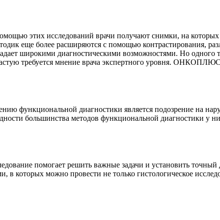
мощью этих исследований врачи получают снимки, на которых 
етодик еще более расширяются с помощью контрастирования, ра
адает широкими диагностическими возможностями. Но одного т
 Зачастую требуется мнение врача экспертного уровня. ОНКОПЛЮ
нию функциональной диагностики является подозрение на нару
едности большинства методов функциональной диагностики у н
следование помогает решить важные задачи и установить точ
, в которых можно провести не только гистологическое исслед