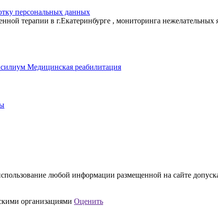
отку персональных данных
енной терапии в г.Екатеринбурге , мониторинга нежелательных
нсилиум
Медицинская реабилитация
ты
спользование любой информации размещенной на сайте допускае
нскими организациями
Оценить