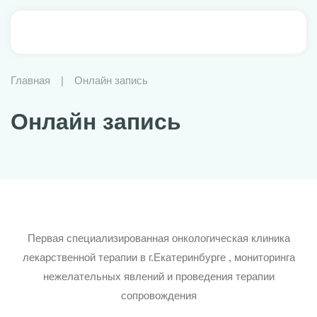
Услуги
Главная
|
Онлайн запись
О клинике
Онлайн запись
Консультативные приемы
Сотрудники
Химиотерапия
Пациентам
Диагностика
Статьи
Медицинская реабилитация
Часто задаваемые вопросы
Первая специализированная онкологическая клиника
лекарственной терапии в г.Екатеринбурге , мониторинга
Цены
Онкоконсилиум
Налоговый вычет
нежелательных явлений и проведения терапии
сопровождения
Контакты