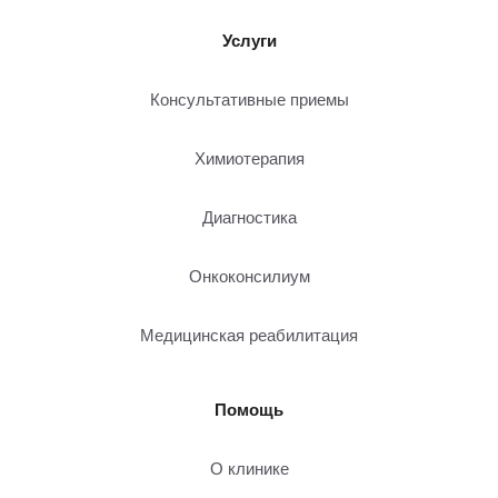
Отзывы
Услуги
Лицензии
Консультативные приемы
Химиотерапия
Личный кабинет
Диагностика
Записаться онлайн
Онкоконсилиум
Адрес
Медицинская реабилитация
г. Екатеринбург, ул. Чердынская, д.28
Телефон
+7 (343) 385-70-65
Помощь
Email
О клинике
info@onkoplus.ru