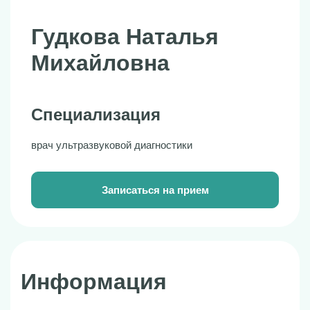
Отзывы
Гудкова Наталья
Михайловна
Лицензии
Личный кабинет
Специализация
врач ультразвуковой диагностики
Записаться онлайн
Записаться на прием
Адрес
г. Екатеринбург, ул. Чердынская, д.28
Телефон
+7 (343) 385-70-65
Информация
Email
info@onkoplus.ru